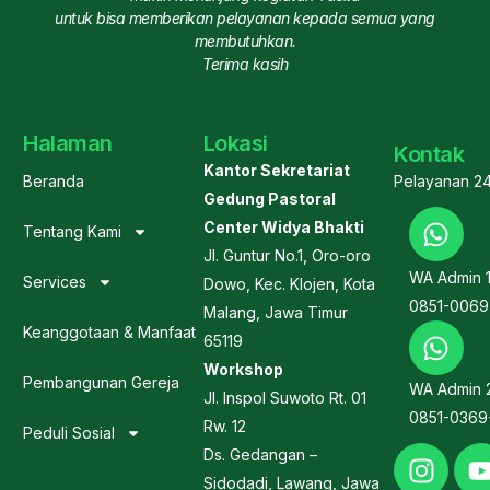
untuk bisa memberikan pelayanan kepada semua yang
membutuhkan.
Terima kasih
Halaman
Lokasi
Kontak
Kantor Sekretariat
Beranda
Pelayanan 2
Gedung Pastoral
Center Widya Bhakti
Tentang Kami
Jl. Guntur No.1, Oro-oro
WA Admin 
Services
Dowo, Kec. Klojen, Kota
0851-0069
Malang, Jawa Timur
Keanggotaan & Manfaat
65119
Workshop
Pembangunan Gereja
WA Admin 
Jl. Inspol Suwoto Rt. 01
0851-0369
Rw. 12
Peduli Sosial
Ds. Gedangan –
Sidodadi, Lawang, Jawa