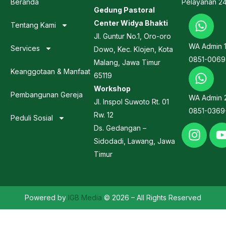
Beranda
Pelayanan 2
Gedung Pastoral
Center Widya Bhakti
Tentang Kami
Jl. Guntur No.1, Oro-oro
WA Admin 
Services
Dowo, Kec. Klojen, Kota
0851-0069
Malang, Jawa Timur
Keanggotaan & Manfaat
65119
Workshop
Pembangunan Gereja
WA Admin 
Jl. Inspol Suwoto Rt. 01
0851-0369
Rw. 12
Peduli Sosial
Ds. Gedangan –
Sidodadi, Lawang, Jawa
Timur
Powered by
IGB Media
© 2026 – All Rights Reserved