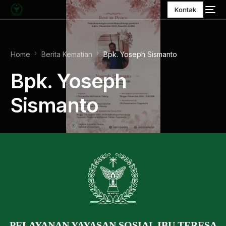
Kontak
Home
Berita Kematian
Bpk. Yoseph Sismanto
Bpk. Yoseph
Sismanto
PELAYANAN YAYASAN SOSIAL IBU TERESA