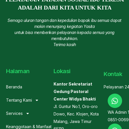
ADALAH DARI KITA UNTUK KITA
Semoga uluran tangan dan kepedulian bapak ibu semua dapat
makin menunjang kegiatan Yasita
untuk bisa memberikan pelayanan kepada semua yang
membutuhkan.
Terima kasih
Halaman
Lokasi
Kontak
Kantor Sekretariat
Beranda
Pelayanan 2
Gedung Pastoral
Center Widya Bhakti
Tentang Kami
Jl. Guntur No.1, Oro-oro
WA Admin 
Services
Dowo, Kec. Klojen, Kota
0851-0069
Malang, Jawa Timur
Keanggotaan & Manfaat
65119