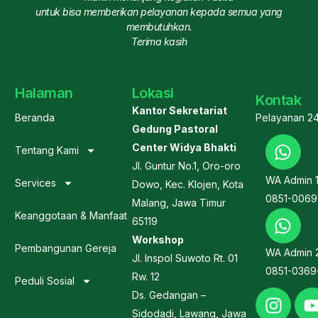
untuk bisa memberikan pelayanan kepada semua yang
membutuhkan.
Terima kasih
Halaman
Lokasi
Kontak
Kantor Sekretariat
Beranda
Pelayanan 2
Gedung Pastoral
Center Widya Bhakti
Tentang Kami
Jl. Guntur No.1, Oro-oro
WA Admin 
Services
Dowo, Kec. Klojen, Kota
0851-0069
Malang, Jawa Timur
Keanggotaan & Manfaat
65119
Workshop
Pembangunan Gereja
WA Admin 
Jl. Inspol Suwoto Rt. 01
0851-0369
Rw. 12
Peduli Sosial
Ds. Gedangan –
Sidodadi, Lawang, Jawa